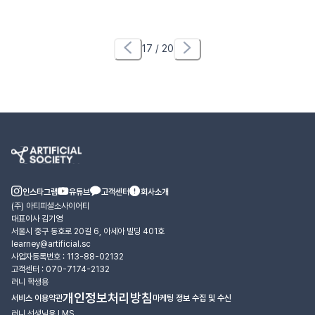
17
/
20
인스타그램
유튜브
고객센터
회사소개
(주) 아티피셜소사이어티
대표이사 김기영
서울시 중구 동호로 20길 6, 아세아 빌딩 401호
learney@artificial.sc
사업자등록번호 : 113-88-02132
고객센터 : 070-7174-2132
러니 학생용
개인정보처리방침
서비스 이용약관
마케팅 정보 수집 및 수신
러니 선생님용 LMS